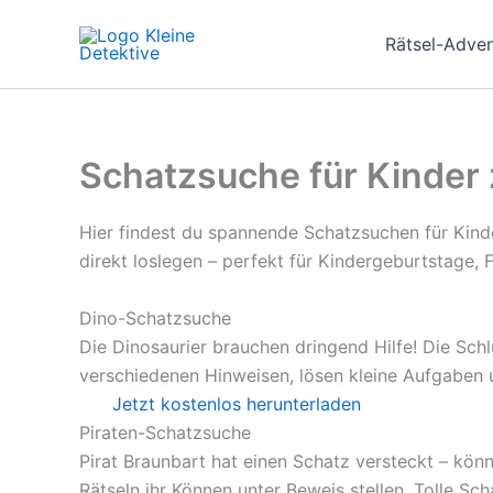
Zum
Inhalt
Rätsel-Adve
springen
Schatzsuche für Kinder
Hier findest du spannende Schatzsuchen für Kinde
direkt loslegen – perfekt für Kindergeburtstage,
Dino-Schatzsuche
Die Dinosaurier brauchen dringend Hilfe! Die Sch
verschiedenen Hinweisen, lösen kleine Aufgaben 
Jetzt kostenlos herunterladen
Piraten-Schatzsuche
Pirat Braunbart hat einen Schatz versteckt – kön
Rätseln ihr Können unter Beweis stellen. Tolle Sc