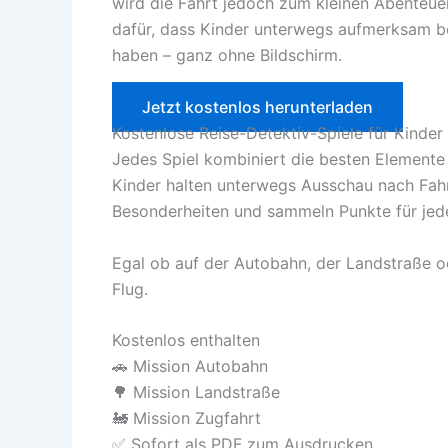
wird die Fahrt jedoch zum kleinen Abenteue
dafür, dass Kinder unterwegs aufmerksam 
haben – ganz ohne Bildschirm.
Jetzt kostenlos herunterladen
Kostenlose Reise-Detektiv-Spiele für Kinder
Jedes Spiel kombiniert die besten Elemente
Kinder halten unterwegs Ausschau nach Fahr
Besonderheiten und sammeln Punkte für jed
Egal ob auf der Autobahn, der Landstraße od
Flug.
Kostenlos enthalten
🚗 Mission Autobahn
🌳 Mission Landstraße
🚂 Mission Zugfahrt
✅ Sofort als PDF zum Ausdrucken